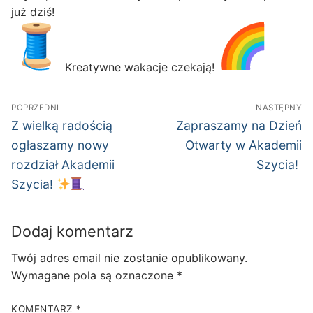
już dziś!
Kreatywne wakacje czekają!
Nawigacja
POPRZEDNI
NASTĘPNY
wpisu
Poprzedni
Następny
Z wielką radością
Zapraszamy na Dzień
wpis:
wpis:
ogłaszamy nowy
Otwarty w Akademii
rozdział Akademii
Szycia!
Szycia!
Dodaj komentarz
Twój adres email nie zostanie opublikowany.
Wymagane pola są oznaczone
*
KOMENTARZ
*