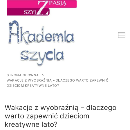
Przejdź
do
treści
STRONA GŁÓWNA
WAKACJE Z WYOBRAŹNIĄ – DLACZEGO WARTO ZAPEWNIĆ
DZIECIOM KREATYWNE LATO?
Wakacje z wyobraźnią – dlaczego
warto zapewnić dzieciom
kreatywne lato?