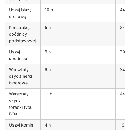
Uszyj bluzę
10 h
449 
dresową
Konstrukcja
5 h
249 
spódnicy
podstawowej
Uszyj
9 h
399 
spódnicę
Warsztaty
9 h
349 
szycia nerki
biodrowej
Warsztaty
11 h
449 
szycia
torebki typu
BOX
Uszyj komin i
4 h
199 z