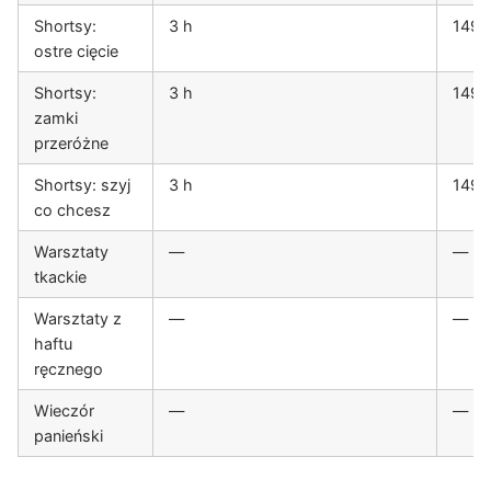
Shortsy:
3 h
149 z
ostre cięcie
Shortsy:
3 h
149 z
zamki
przeróżne
Shortsy: szyj
3 h
149 z
co chcesz
Warsztaty
—
—
tkackie
Warsztaty z
—
—
haftu
ręcznego
Wieczór
—
—
panieński