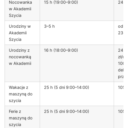
Nocowanka
15 h (19:00–9:00)
249 
w Akademii
Szycia
Urodziny w
3–5 h
od 1
Akademii
230 
Szycia
Urodziny z
16 h (18:00–9:00)
249
nocowanką
zł/dz
w Akademii
100 z
dekor
prze
Wakacje z
25 h (5 dni 9:00–14:00)
1059
maszyną do
szycia
Ferie z
25 h (5 dni 9:00–14:00)
1059
maszyną do
szycia