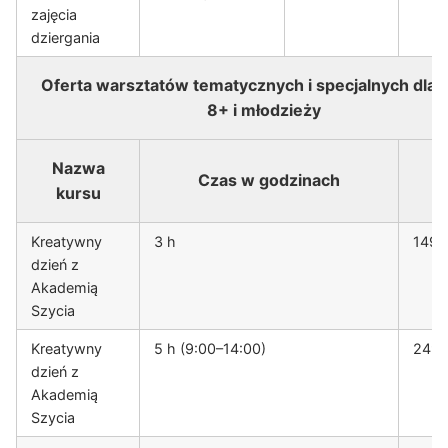
zajęcia
dziergania
Oferta warsztatów tematycznych i specjalnych dla d
8+ i młodzieży
Nazwa
Czas w godzinach
C
kursu
Kreatywny
3 h
149 z
dzień z
Akademią
Szycia
Kreatywny
5 h (9:00–14:00)
249 
dzień z
Akademią
Szycia