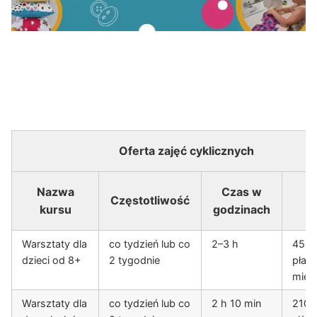
Oferta zajęć cyklicznych
Nazwa
Czas w
Częstotliwość
C
kursu
godzinach
Warsztaty dla
co tydzień lub co
2–3 h
45 zł
dzieci od 8+
2 tygodnie
płat
mies
Warsztaty dla
co tydzień lub co
2 h 10 min
210