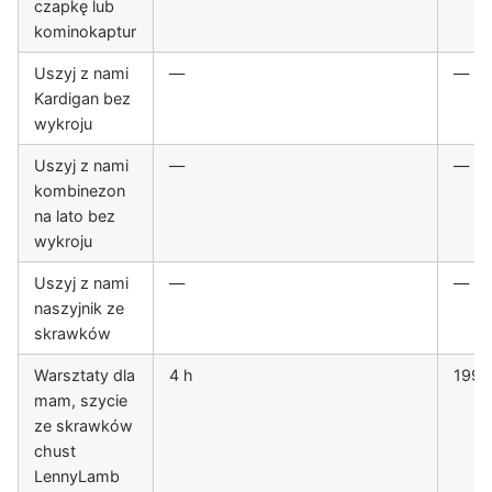
czapkę lub
kominokaptur
Uszyj z nami
—
—
Kardigan bez
wykroju
Uszyj z nami
—
—
kombinezon
na lato bez
wykroju
Uszyj z nami
—
—
naszyjnik ze
skrawków
Warsztaty dla
4 h
199 z
mam, szycie
ze skrawków
chust
LennyLamb