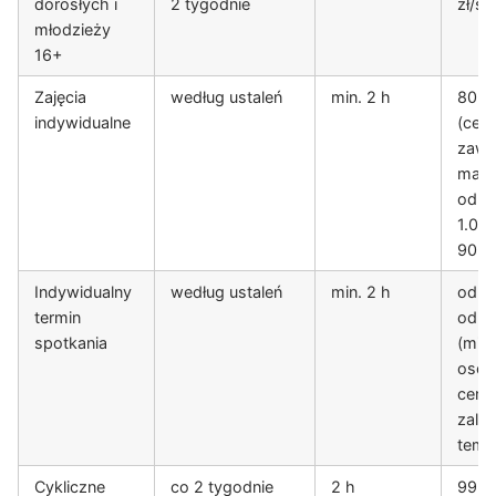
dorosłych i
2 tygodnie
zł/sp
młodzieży
16+
Zajęcia
według ustaleń
min. 2 h
80 zł
indywidualne
(cena
zawi
mate
od
1.01.
90 zł
Indywidualny
według ustaleń
min. 2 h
od 45
termin
od o
spotkania
(min
osob
cena
zale
tema
Cykliczne
co 2 tygodnie
2 h
99 zł