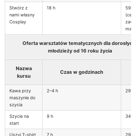
Stwórz z
18 h
599 
nami własny
(cena
Cosplay
zawi
mate
Oferta warsztatów tematycznych dla dorosłych 
młodzieży od 16 roku życia
Nazwa
Czas w godzinach
C
kursu
Kawa przy
2–4 h
29 zł
maszynie do
szycia
Szycie na
9 h
349 
start
Uszyj T-shirt
7 h
299 