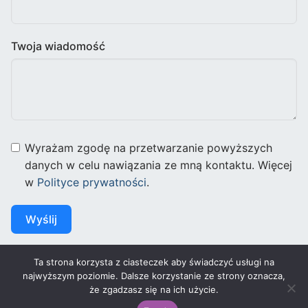
Twoja wiadomość
Wyrażam zgodę na przetwarzanie powyższych
danych w celu nawiązania ze mną kontaktu. Więcej
w
Polityce prywatności
.
Wyślij
Ta strona korzysta z ciasteczek aby świadczyć usługi na
najwyższym poziomie. Dalsze korzystanie ze strony oznacza,
że zgadzasz się na ich użycie.
Prawa autorskie © 2026 – Wspierany przez
Customify
.