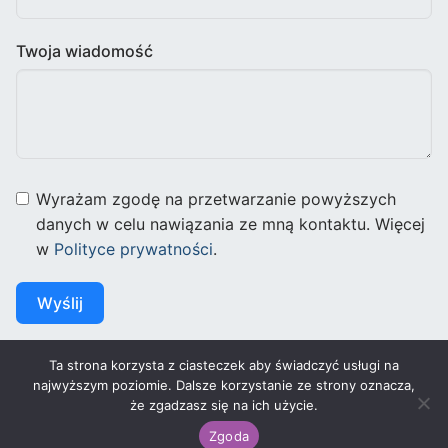
Twoja wiadomość
Wyrażam zgodę na przetwarzanie powyższych
danych w celu nawiązania ze mną kontaktu. Więcej
w
Polityce prywatności
.
Wyślij
Ta strona korzysta z ciasteczek aby świadczyć usługi na
najwyższym poziomie. Dalsze korzystanie ze strony oznacza,
że zgadzasz się na ich użycie.
Prawa autorskie © 2026 – Wspierany przez
Customify
.
Zgoda