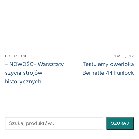
Nawigacja
POPRZEDNI
NASTĘPNY
wpisu
Poprzedni
Następny
– NOWOŚĆ- Warsztaty
Testujemy owerloka
wpis:
wpis:
szycia strojów
Bernette 44 Funlock
historycznych
Szukaj
SZUKAJ