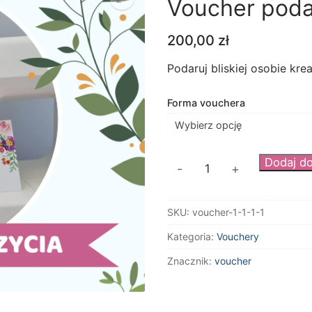
Voucher poda
200,00
zł
Podaruj bliskiej osobie kr
Forma vouchera
ilość
Dodaj d
-
+
Voucher
podarunkowy
SKU:
voucher-1-1-1-1
200
zł
Kategoria:
Vouchery
Znacznik:
voucher