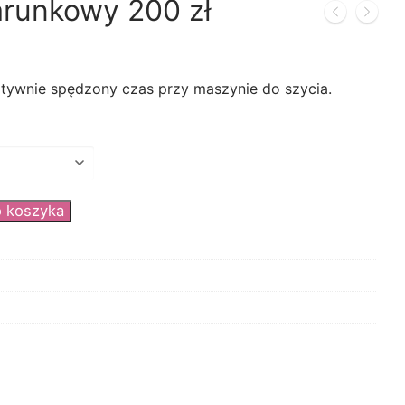
runkowy 200 zł
eatywnie spędzony czas przy maszynie do szycia.
o koszyka