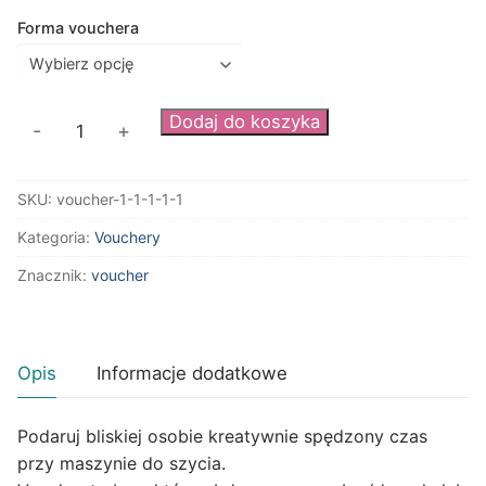
Forma vouchera
ilość
Dodaj do koszyka
-
+
Voucher
podarunkowy
SKU:
voucher-1-1-1-1-1
250
zł
Kategoria:
Vouchery
Znacznik:
voucher
Opis
Informacje dodatkowe
Podaruj bliskiej osobie kreatywnie spędzony czas
przy maszynie do szycia.