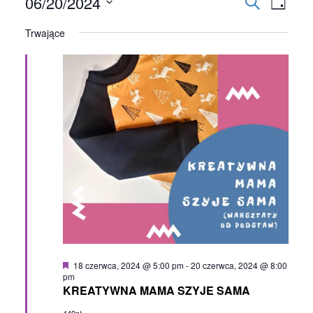
Wydarzenia
06/20/2024
Wydarze
Wyd
Szukaj
Dzień
Nawigac
for
Wybierz
Wid
Trwające
datę.
po
20
naw
wyszuki
czerwca,
i
2024
widokac
Wyróżnione
18 czerwca, 2024 @ 5:00 pm
-
20 czerwca, 2024 @ 8:00
pm
KREATYWNA MAMA SZYJE SAMA
449zł