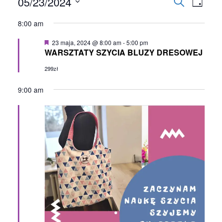
Wydarzenia
05/23/2024
Wydarze
Wyd
Szukaj
Dzień
Nawigac
for
Wybierz
Wid
8:00 am
datę.
po
23
naw
wyszuki
Wyróżnione
23 maja, 2024 @ 8:00 am
-
5:00 pm
maja,
WARSZTATY SZYCIA BLUZY DRESOWEJ
i
2024
299zł
widokac
9:00 am