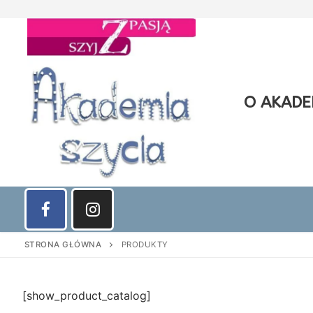
Przejdź
do
treści
O AKADEM
STRONA GŁÓWNA
PRODUKTY
[show_product_catalog]