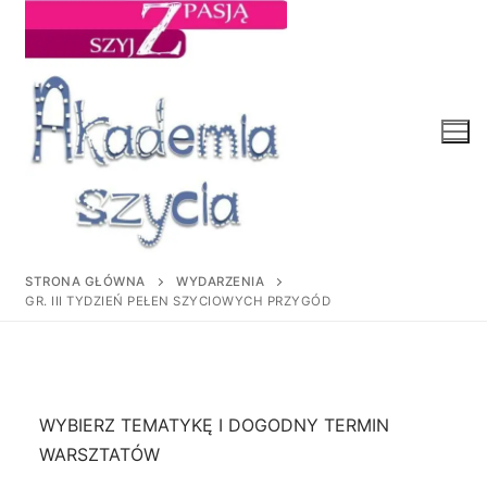
Przejdź
do
treści
STRONA GŁÓWNA
WYDARZENIA
GR. III TYDZIEŃ PEŁEN SZYCIOWYCH PRZYGÓD
WYBIERZ TEMATYKĘ I DOGODNY TERMIN
WARSZTATÓW