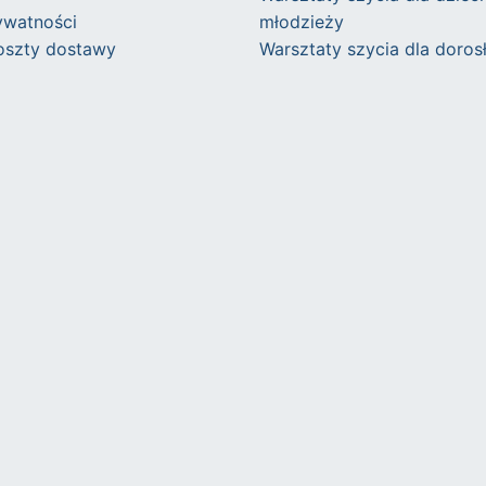
ywatności
młodzieży
koszty dostawy
Warsztaty szycia dla doros