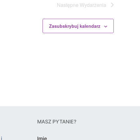
Następne
Wydarzenia
Zasubskrybuj kalendarz
MASZ PYTANIE?
i
Imię