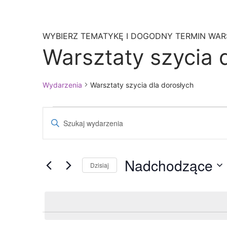
WYBIERZ TEMATYKĘ I DOGODNY TERMIN WA
Warsztaty szycia 
Wydarzenia
Warsztaty szycia dla dorosłych
Wydarzenia
Wydarzenia
Wpisz
Nawigacja
słowo
kluczowe.
po
Szukaj
Nadchodzące
wyszukiwaniu
Dzisiaj
wg
Wybierz
słowa
i
datę.
kluczowego
widokach
Wydarzenia.